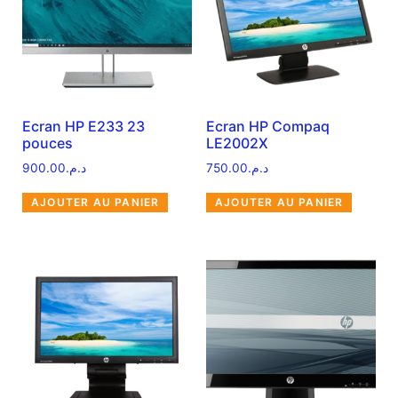
Ecran HP E233 23
Ecran HP Compaq
pouces
LE2002X
900.00
د.م.
750.00
د.م.
AJOUTER AU PANIER
AJOUTER AU PANIER