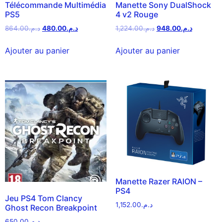
Télécommande Multimédia
Manette Sony DualShock
PS5
4 v2 Rouge
864.00
د.م.
480.00
د.م.
1,224.00
د.م.
948.00
د.م.
Ajouter au panier
Ajouter au panier
Manette Razer RAION –
PS4
Jeu PS4 Tom Clancy
1,152.00
د.م.
Ghost Recon Breakpoint
650.00
د.م.