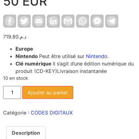
50 EUR
Facebook
Twitter
Email
LinkedIn
Gmail
WhatsApp
Facebook
Telegram
Messenger
719.80
د.م.
Europe
Nintendo
Peut être utilisé sur
Nintendo
.
Clé numérique
Il s’agit d’une édition numérique du
produit (CD-KEY)
Livraison instantanée
10 en stock
Ajouter au panier
Catégorie :
CODES DIGITAUX
Description