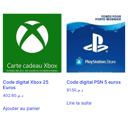
Code digital Xbox 25
Code digital PSN 5 euros
Euros
91.50
د.م.
402.60
د.م.
Lire la suite
Ajouter au panier