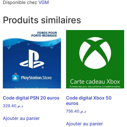
Disponible chez
VGM
Produits similaires
Code digital PSN 20 euros
Code digital Xbox 50
euros
329.40
د.م.
756.40
د.م.
Ajouter au panier
Ajouter au panier