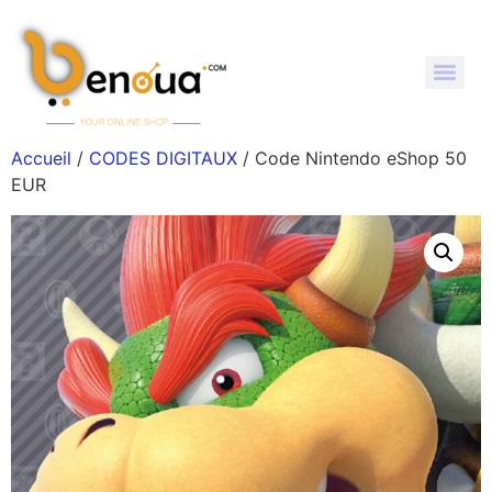
Accueil
/
CODES DIGITAUX
/ Code Nintendo eShop 50
EUR