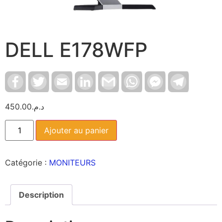
DELL E178WFP
Facebook
Twitter
Email
LinkedIn
Gmail
WhatsApp
Facebook
Telegram
Messenger
450.00
د.م.
Ajouter au panier
Catégorie :
MONITEURS
Description