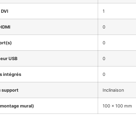
 DVI
1
 HDMI
0
ort(s)
0
teur USB
0
s intégrés
0
 support
Inclinaison
(montage mural)
100 x 100 mm