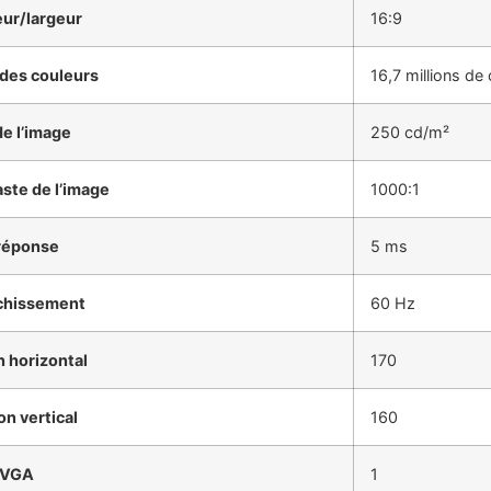
ur/largeur
16:9
 des couleurs
16,7 millions de
e l’image
250 cd/m²
ste de l’image
1000:1
réponse
5 ms
îchissement
60 Hz
n horizontal
170
on vertical
160
) VGA
1