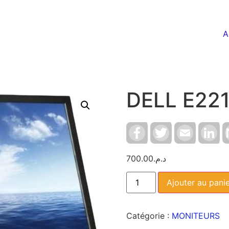
A
DELL E22
Facebook
Twitter
Email
Li
700.00
د.م.
Ajouter au pani
Catégorie :
MONITEURS