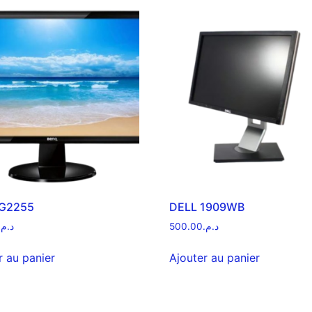
G2255
DELL 1909WB
د.م.
500.00
د.م.
r au panier
Ajouter au panier