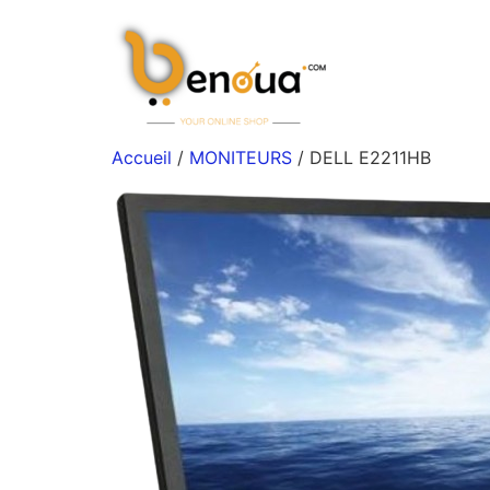
Accueil
/
MONITEURS
/ DELL E2211HB