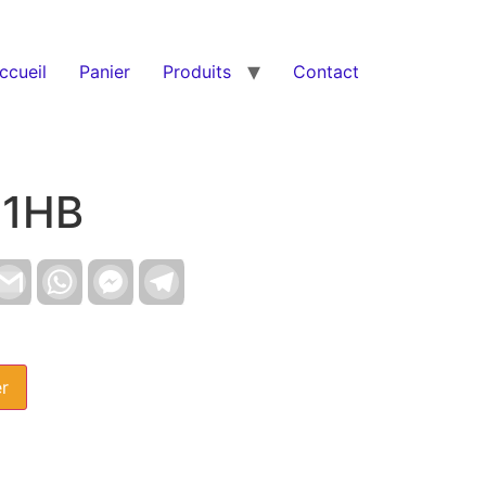
ccueil
Panier
Produits
Contact
11HB
nkedIn
Gmail
WhatsApp
Facebook
Telegram
Messenger
er