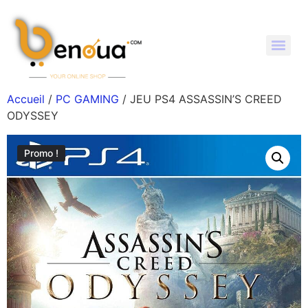
Accueil
/
PC GAMING
/ JEU PS4 ASSASSIN’S CREED
ODYSSEY
Promo !