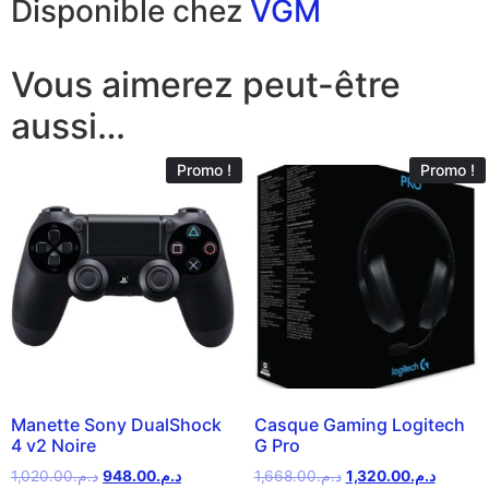
Disponible chez
VGM
Vous aimerez peut-être
aussi…
Promo !
Promo !
Manette Sony DualShock
Casque Gaming Logitech
4 v2 Noire
G Pro
1,020.00
د.م.
948.00
د.م.
1,668.00
د.م.
1,320.00
د.م.