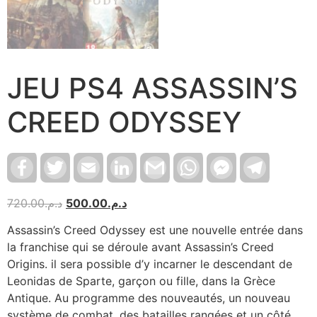
JEU PS4 ASSASSIN’S
CREED ODYSSEY
Facebook
Twitter
Email
LinkedIn
Gmail
WhatsApp
Facebook
Telegram
Messenger
720.00
د.م.
500.00
د.م.
Assassin’s Creed Odyssey est une nouvelle entrée dans
la franchise qui se déroule avant Assassin’s Creed
Origins. il sera possible d’y incarner le descendant de
Leonidas de Sparte, garçon ou fille, dans la Grèce
Antique. Au programme des nouveautés, un nouveau
système de combat, des batailles rangées et un côté