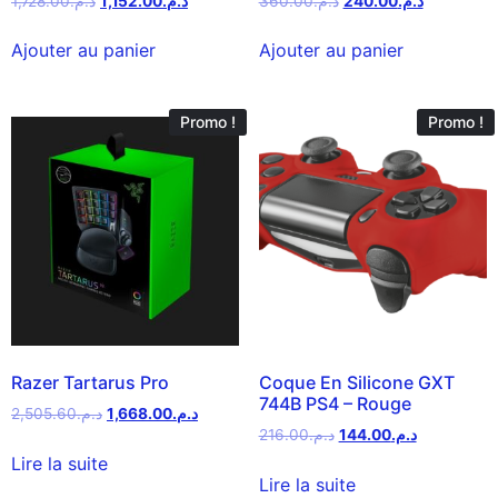
1,728.00
د.م.
1,152.00
د.م.
360.00
د.م.
240.00
د.م.
Ajouter au panier
Ajouter au panier
Promo !
Promo !
Razer Tartarus Pro
Coque En Silicone GXT
744B PS4 – Rouge
2,505.60
د.م.
1,668.00
د.م.
216.00
د.م.
144.00
د.م.
Lire la suite
Lire la suite