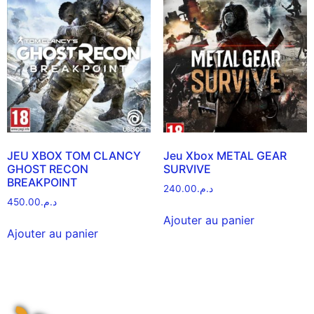
JEU XBOX TOM CLANCY
Jeu Xbox METAL GEAR
GHOST RECON
SURVIVE
BREAKPOINT
240.00
د.م.
450.00
د.م.
Ajouter au panier
Ajouter au panier