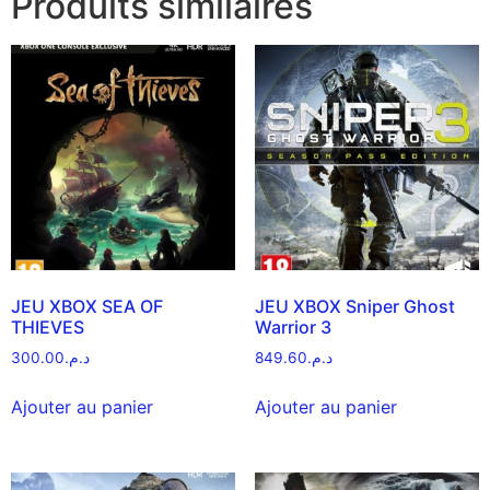
Produits similaires
JEU XBOX SEA OF
JEU XBOX Sniper Ghost
THIEVES
Warrior 3
300.00
د.م.
849.60
د.م.
Ajouter au panier
Ajouter au panier