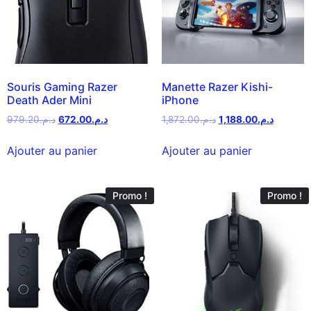
Souris Gaming Razer
Manette Razer Kishi-
Death Ader Mini
iPhone
979.20
د.م.
672.00
د.م.
1,872.00
د.م.
1,188.00
د.م.
Ajouter au panier
Ajouter au panier
Promo !
Promo !