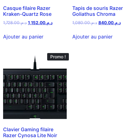
Casque filaire Razer
Tapis de souris Razer
Kraken-Quartz Rose
Goliathus Chroma
1,728.00
د.م.
1,152.00
د.م.
1,080.00
د.م.
840.00
د.م.
Ajouter au panier
Ajouter au panier
Promo !
Clavier Gaming filaire
Razer Cynosa Lite Noir