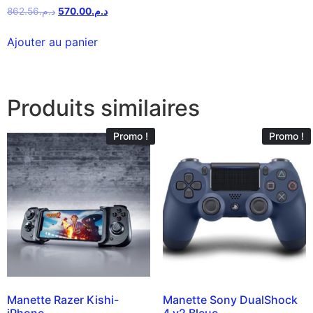
862.56
د.م.
570.00
د.م.
Ajouter au panier
Produits similaires
Promo !
Promo !
Manette Razer Kishi-
Manette Sony DualShock
iPhone
4 v2 Bleue