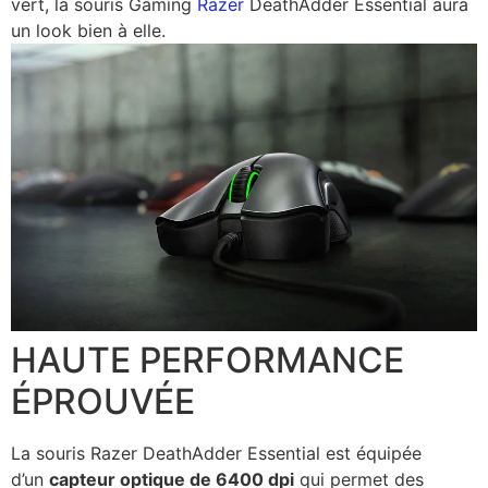
vert, la souris Gaming
Razer
DeathAdder Essential aura
un look bien à elle.
HAUTE PERFORMANCE
ÉPROUVÉE
La souris Razer DeathAdder Essential est équipée
d’un
capteur optique de 6400 dpi
qui permet des