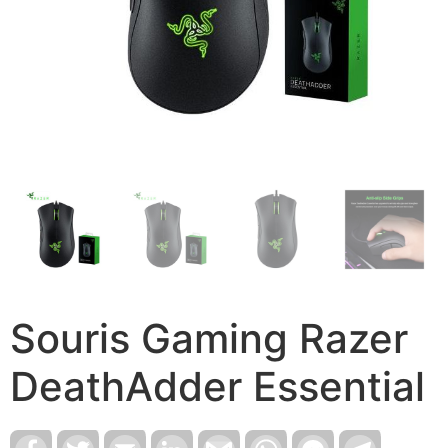
Souris Gaming Razer
DeathAdder Essential
Facebook
Twitter
Email
LinkedIn
Gmail
WhatsApp
Facebook
Telegram