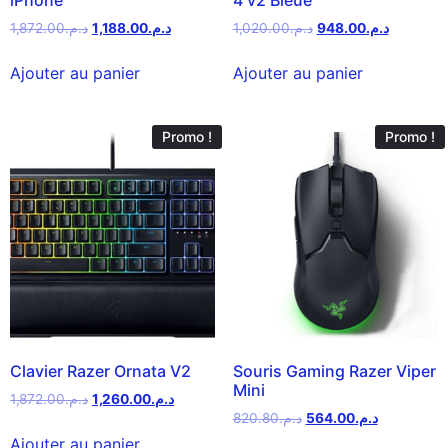
1,872.00
د.م.
1,188.00
د.م.
1,020.00
د.م.
948.00
د.م.
Ajouter au panier
Ajouter au panier
Promo !
Promo !
Clavier Razer Ornata V2
Souris Gaming Razer Viper
Mini
1,872.00
د.م.
1,260.00
د.م.
820.80
د.م.
564.00
د.م.
Ajouter au panier