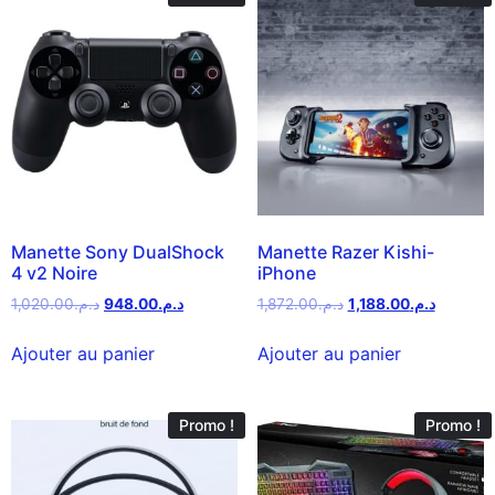
Manette Sony DualShock
Manette Razer Kishi-
4 v2 Noire
iPhone
1,020.00
د.م.
948.00
د.م.
1,872.00
د.م.
1,188.00
د.م.
Ajouter au panier
Ajouter au panier
Promo !
Promo !