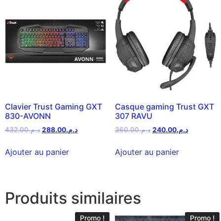
Clavier Trust Gaming GXT
Casque gaming Trust GXT
830-AVONN
307 RAVU
432.00
د.م.
288.00
د.م.
360.00
د.م.
240.00
د.م.
Ajouter au panier
Ajouter au panier
Produits similaires
Promo !
Promo !