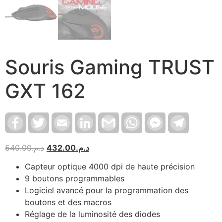
Souris Gaming TRUST
GXT 162
Facebook
Twitter
Email
LinkedIn
Gmail
WhatsApp
Facebook
Telegram
Messenger
540.00
د.م.
432.00
د.م.
Capteur optique 4000 dpi de haute précision
9 boutons programmables
Logiciel avancé pour la programmation des
boutons et des macros
Réglage de la luminosité des diodes