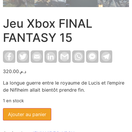
Jeu Xbox FINAL
FANTASY 15
Facebook
Twitter
Email
LinkedIn
Gmail
WhatsApp
Facebook
Telegram
Messenger
320.00
د.م.
La longue guerre entre le royaume de Lucis et l’empire
de Niflheim allait bientôt prendre fin.
1 en stock
Ajouter au panier