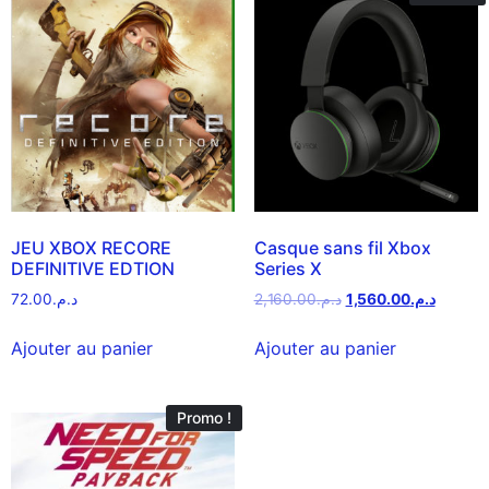
JEU XBOX RECORE
Casque sans fil Xbox
DEFINITIVE EDTION
Series X
72.00
د.م.
2,160.00
د.م.
1,560.00
د.م.
Ajouter au panier
Ajouter au panier
Promo !