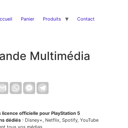
ccueil
Panier
Produits
Contact
ande Multimédia
nkedIn
Gmail
WhatsApp
Facebook
Telegram
Messenger
cence officielle pour PlayStation 5
ons dédiés
: Disney+, Netflix, Spotify, YouTube
nt tous vos médias