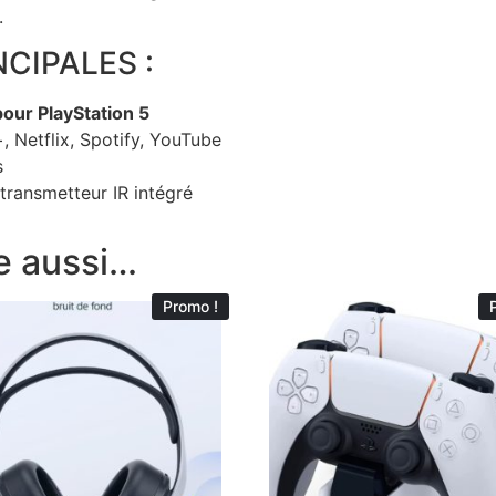
.
CIPALES :
our PlayStation 5
, Netflix, Spotify, YouTube
s
transmetteur IR intégré
e aussi…
Promo !