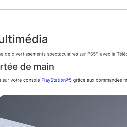
ltimédia
me de divertissements spectaculaires sur PS5™ avec la Té
ortée de main
s sur votre console
PlayStation®5
grâce aux commandes mul