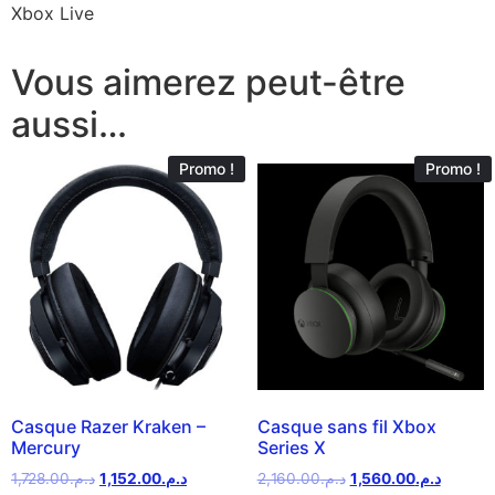
Xbox Live
Vous aimerez peut-être
aussi…
Promo !
Promo !
Casque Razer Kraken –
Casque sans fil Xbox
Mercury
Series X
1,728.00
د.م.
1,152.00
د.م.
2,160.00
د.م.
1,560.00
د.م.