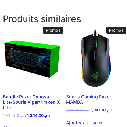
Produits similaires
Promo !
Promo !
Bundle Razer Cynosa
Souris Gaming Razer
Lite/Souris Viper/Kraken X
MAMBA
Lite
1,656.00
د.م.
1,140.00
د.م.
1,944.00
د.م.
1,344.00
د.م.
Ajouter au panier