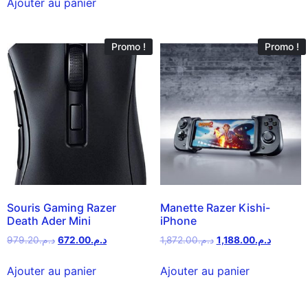
Ajouter au panier
Promo !
Promo !
Souris Gaming Razer
Manette Razer Kishi-
Death Ader Mini
iPhone
979.20
د.م.
672.00
د.م.
1,872.00
د.م.
1,188.00
د.م.
Ajouter au panier
Ajouter au panier