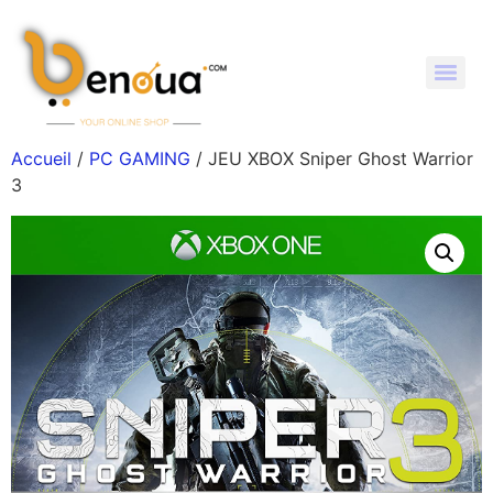
Accueil
/
PC GAMING
/ JEU XBOX Sniper Ghost Warrior
3