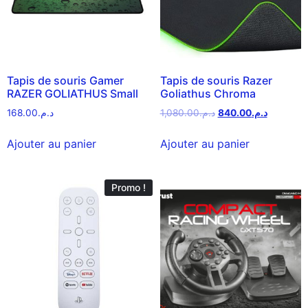
Tapis de souris Gamer
Tapis de souris Razer
RAZER GOLIATHUS Small
Goliathus Chroma
168.00
د.م.
1,080.00
د.م.
840.00
د.م.
Ajouter au panier
Ajouter au panier
Promo !