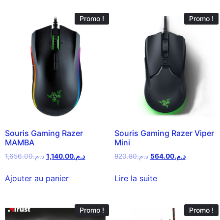
Promo !
Promo !
Souris Gaming Razer
Souris Gaming Razer Viper
MAMBA
Mini
1,656.00
د.م.
1,140.00
د.م.
820.80
د.م.
564.00
د.م.
Ajouter au panier
Lire la suite
Promo !
Promo !