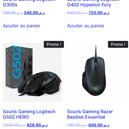
G300s
G402 Hyperion Fury
388.80
د.م.
240.00
د.م.
948.00
د.م.
720.00
د.م.
Ajouter au panier
Ajouter au panier
Promo !
Promo !
Souris Gaming Logitech
Souris Gaming Razer
G502 HERO
Basilisk Essential
1,548.00
د.م.
828.00
د.م.
780.00
د.م.
600.00
د.م.