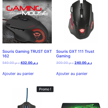
Souris Gaming TRUST GXT
Souris GXT 111 Trust
162
Gaming
540.00
د.م.
432.00
د.م.
300.00
د.م.
240.00
د.م.
Ajouter au panier
Ajouter au panier
Promo !