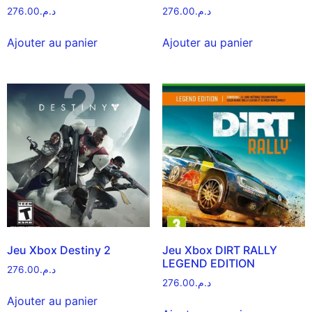
276.00
د.م.
276.00
د.م.
Ajouter au panier
Ajouter au panier
Jeu Xbox Destiny 2
Jeu Xbox DIRT RALLY
LEGEND EDITION
276.00
د.م.
276.00
د.م.
Ajouter au panier