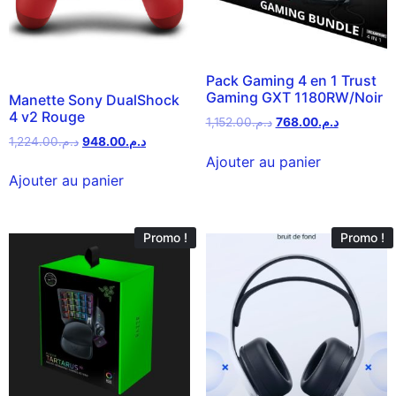
Pack Gaming 4 en 1 Trust
Gaming GXT 1180RW/Noir
Manette Sony DualShock
4 v2 Rouge
1,152.00
د.م.
768.00
د.م.
1,224.00
د.م.
948.00
د.م.
Ajouter au panier
Ajouter au panier
Promo !
Promo !