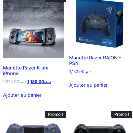
Manette Razer RAION –
PS4
Manette Razer Kishi-
1,152.00
د.م.
iPhone
1,872.00
د.م.
1,188.00
د.م.
Ajouter au panier
Ajouter au panier
Promo !
Promo !