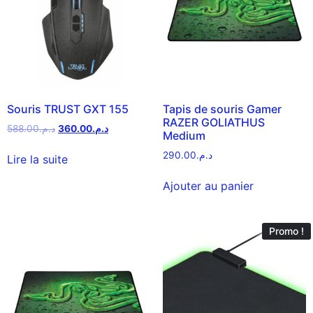
Souris TRUST GXT 155
Tapis de souris Gamer
RAZER GOLIATHUS
588.00
د.م.
360.00
د.م.
Medium
290.00
د.م.
Lire la suite
Ajouter au panier
Promo !