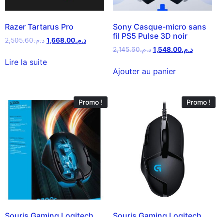
Razer Tartarus Pro
Sony Casque-micro sans
fil PS5 Pulse 3D noir
2,505.60
د.م.
1,668.00
د.م.
2,145.60
د.م.
1,548.00
د.م.
Lire la suite
Ajouter au panier
Promo !
Promo !
Souris Gaming Logitech
Souris Gaming Logitech