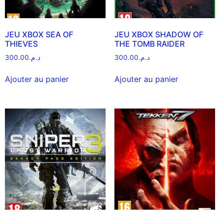
JEU XBOX SEA OF
JEU XBOX SHADOW OF
THIEVES
THE TOMB RAIDER
300.00
د.م.
300.00
د.م.
Ajouter au panier
Ajouter au panier