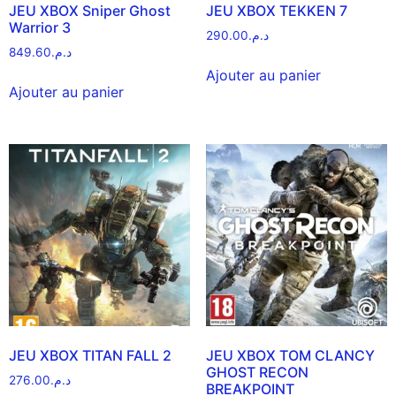
JEU XBOX Sniper Ghost
JEU XBOX TEKKEN 7
Warrior 3
290.00
د.م.
849.60
د.م.
Ajouter au panier
Ajouter au panier
JEU XBOX TITAN FALL 2
JEU XBOX TOM CLANCY
GHOST RECON
276.00
د.م.
BREAKPOINT