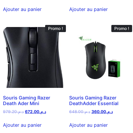
Ajouter au panier
Ajouter au panier
Promo !
Promo !
Souris Gaming Razer
Souris Gaming Razer
Death Ader Mini
DeathAdder Essential
979.20
د.م.
672.00
د.م.
648.00
د.م.
360.00
د.م.
Ajouter au panier
Ajouter au panier